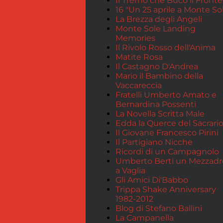
Il Trerno che Bucò il Fronte
16 "Un 25 aprile a Monte So
La Brezza degli Angeli
Monte Sole Landing
Memories
Il Rivolo Rosso dell'Anima
Matite Rosa
Il Castagno D'Andrea
Mario il Bambino della
Vaccareccia
Fratelli Umberto Amato e
Bernardina Possenti
La Novella Scritta Male
Edda la Querce del Sacrari
Il Giovane Francesco Pirini
Il Partigiano Nicche
Ricordi di un Campagnolo
Umberto Berti un Mezzadr
a Vaglia
Gli Amici Di'Babbo
Trippa Shake Anniversary
1982-2012
Blog di Stefano Ballini
La Campanella