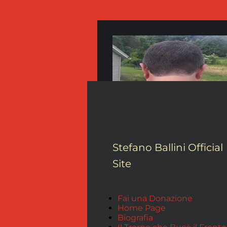
Stefano Ballini Official
Site
Fai una Donazione
Home Page
Biografia