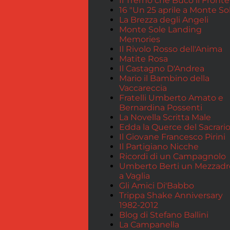
Il Trerno che Bucò il Fronte
16 "Un 25 aprile a Monte So
La Brezza degli Angeli
Monte Sole Landing
Memories
Il Rivolo Rosso dell'Anima
Matite Rosa
Il Castagno D'Andrea
Mario il Bambino della
Vaccareccia
Fratelli Umberto Amato e
Bernardina Possenti
La Novella Scritta Male
Edda la Querce del Sacrari
Il Giovane Francesco Pirini
Il Partigiano Nicche
Ricordi di un Campagnolo
Umberto Berti un Mezzadr
a Vaglia
Gli Amici Di'Babbo
Trippa Shake Anniversary
1982-2012
Blog di Stefano Ballini
La Campanella