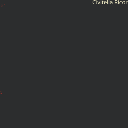
Civitella Rico
le"
o
o