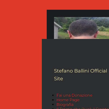
Stefano Ballini Official
Site
Fai una Donazione
Home Page
Biografia